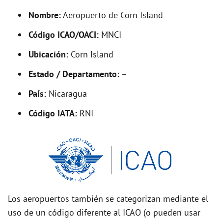
y
Nombre:
Aeropuerto de Corn Island
V
Código ICAO/OACI:
MNCI
Ubicación:
Corn Island
i
Estado / Departamento:
–
d
País:
Nicaragua
Código IATA:
RNI
e
o
Los aeropuertos también se categorizan mediante el
uso de un código diferente al ICAO (o pueden usar