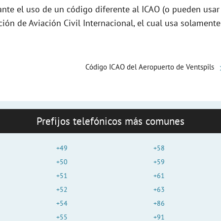
nte el uso de un código diferente al ICAO (o pueden usar
e
ción de Aviación Civil Internacional, el cual usa solamente
o
Código ICAO del Aeropuerto de Ventspils
Prefijos telefónicos más comunes
+49
+58
+50
+59
+51
+61
+52
+63
+54
+86
+55
+91