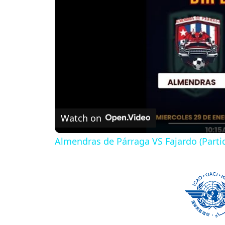
Watch on
Almendras de Párraga VS Fajardo (Parti