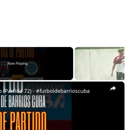
Now Playing
×
 (Partido 72) - #futboldebarrioscuba