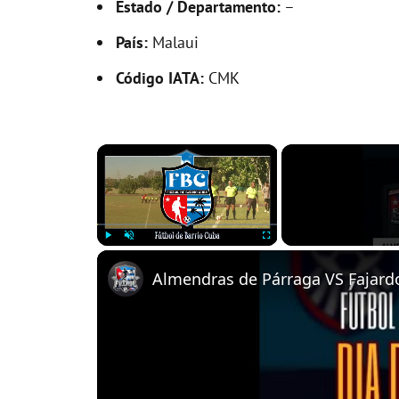
Estado / Departamento:
–
País:
Malaui
Código IATA:
CMK
×
Play
Unmute
Fullscreen
Almendras de Párraga VS Fajardo