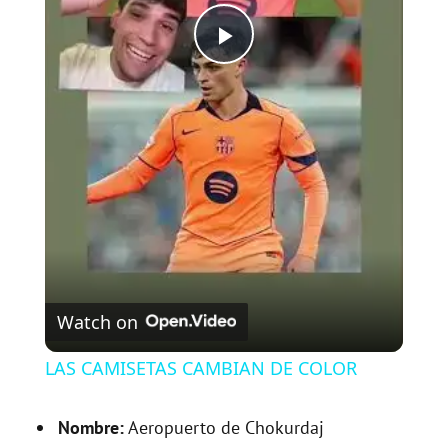
P
l
a
y
V
Watch on
i
LAS CAMISETAS CAMBIAN DE COLOR
d
Nombre:
Aeropuerto de Chokurdaj