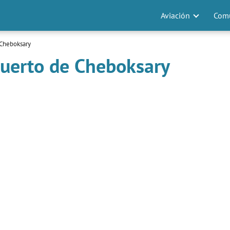
Aviación
Comu
 Cheboksary
puerto de Cheboksary