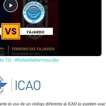
P
l
a
y
do 72) - #futboldebarrioscuba
V
i
d
nte el uso de un código diferente al ICAO (o pueden usar