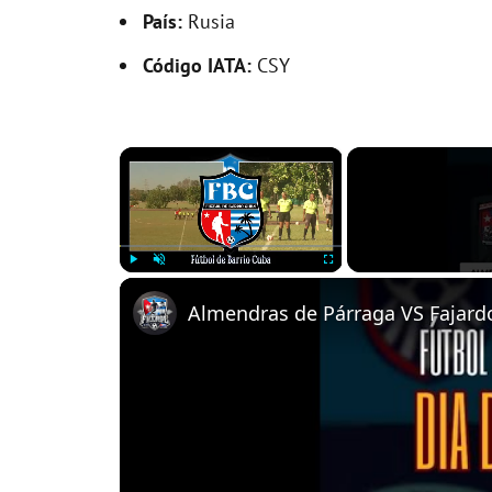
País:
Rusia
Código IATA:
CSY
×
Play
Unmute
Fullscreen
Almendras de Párraga VS Fajardo