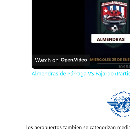
Watch on
Almendras de Párraga VS Fajardo (Parti
Los aeropuertos también se categorizan media