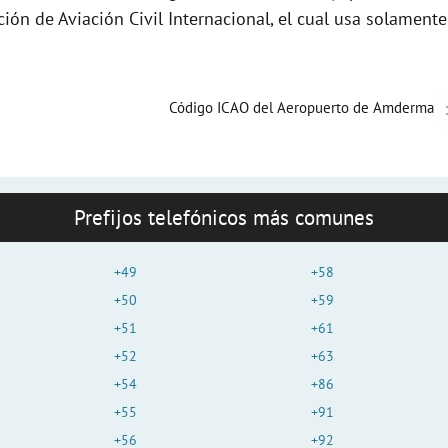
e
ción de Aviación Civil Internacional, el cual usa solamente
o
Código ICAO del Aeropuerto de Amderma
Prefijos telefónicos más comunes
+49
+58
+50
+59
+51
+61
+52
+63
+54
+86
+55
+91
+56
+92