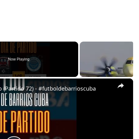
Now Playing
×
 (Partido 72) - #futboldebarrioscuba