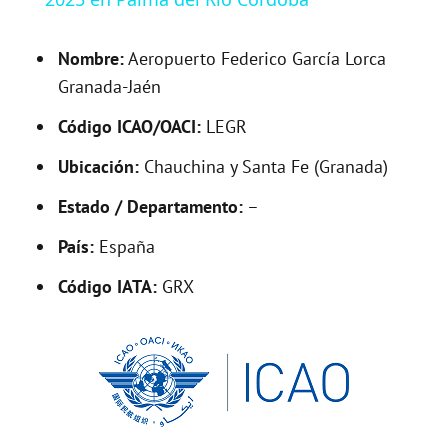
y
Nombre:
Aeropuerto Federico García Lorca
V
Granada-Jaén
Código ICAO/OACI:
LEGR
i
Ubicación:
Chauchina y Santa Fe (Granada)
d
Estado / Departamento:
–
País:
España
e
Código IATA:
GRX
o