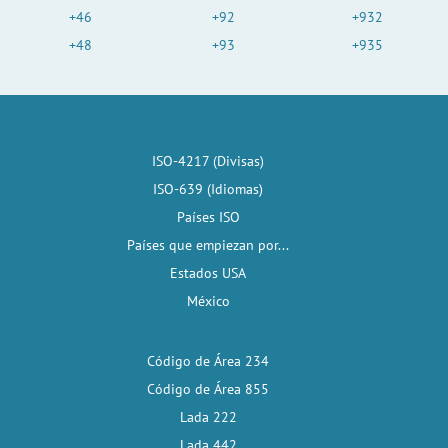
+46
+92
+932
+48
+93
+935
ISO-4217 (Divisas)
ISO-639 (Idiomas)
Países ISO
Países que empiezan por...
Estados USA
México
Código de Área 234
Código de Área 855
Lada 222
Lada 442