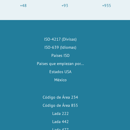
+48
+93
+935
ISO-4217 (Divisas)
ISO-639 (Idiomas)
Países ISO
Países que empiezan por...
Estados USA
México
Código de Área 234
Código de Área 855
Lada 222
Lada 442
Lada 477