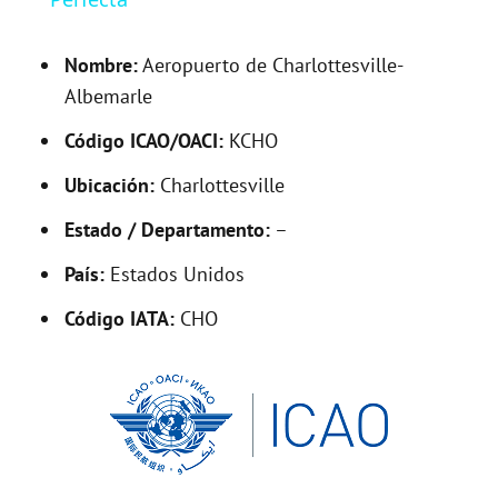
y
Nombre:
Aeropuerto de Charlottesville-
V
Albemarle
Código ICAO/OACI:
KCHO
i
Ubicación:
Charlottesville
d
Estado / Departamento:
–
País:
Estados Unidos
e
Código IATA:
CHO
o