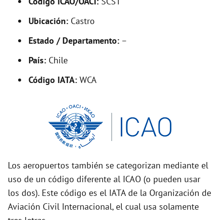
Código ICAO/OACI:
SCST
V
Ubicación:
Castro
i
Estado / Departamento:
–
País:
Chile
d
Código IATA:
WCA
e
o
Los aeropuertos también se categorizan mediante el
uso de un código diferente al ICAO (o pueden usar
los dos). Este código es el IATA de la Organización de
Aviación Civil Internacional, el cual usa solamente