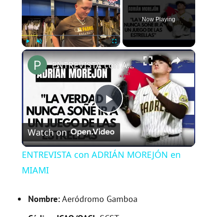
Now Playing
×
Play
Unmute
Fullscreen
ENTREVISTA con ADRIÁN MOREJÓN en MIAMI
P
Watch on
l
ENTREVISTA con ADRIÁN MOREJÓN en
a
MIAMI
y
Nombre:
Aeródromo Gamboa