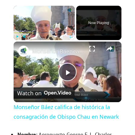
×
Now Playing
×
Play
Unmute
Fullscreen
Monseñor Báez califica de histórica la consagración de Obispo Chau en Newark
P
Watch on
l
Monseñor Báez califica de histórica la
a
consagración de Obispo Chau en Newark
Nombre:
Aeropuerto George F. L. Charles