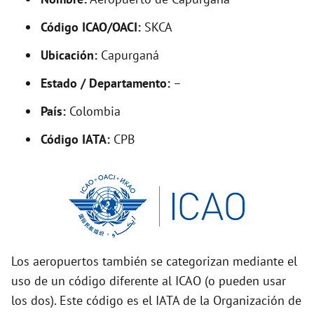
y
Código ICAO/OACI:
SKCA
V
Ubicación:
Capurganá
i
Estado / Departamento:
–
País:
Colombia
d
Código IATA:
CPB
e
o
Los aeropuertos también se categorizan mediante el
uso de un código diferente al ICAO (o pueden usar
los dos). Este código es el IATA de la Organización de