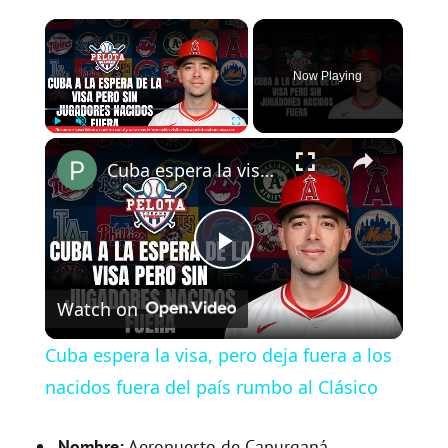
×
Now Playing
×
Play
Unmute
Fullscreen
Cuba espera la visa, pero deja fuera a los nacidos fuera del país rumbo al Clásico
P
Watch on
l
Cuba espera la visa, pero deja fuera a los
a
nacidos fuera del país rumbo al Clásico
Nombre:
Aeropuerto de Capurganá