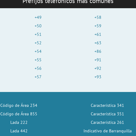
Prefijos telefónicos más comunes
+49
+58
+50
+59
+51
+61
+52
+63
+54
+86
+55
+91
+56
+92
+57
+93
Código de Área 234
Característica 341
Código de Área 855
Característica 351
Lada 222
Característica 261
Lada 442
Indicativo de Barranquilla