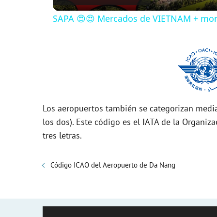
SAPA 😍😍 Mercados de VIETNAM + mon
y
V
i
Los aeropuertos también se categorizan media
d
los dos). Este código es el IATA de la Organiza
tres letras.
e
Código ICAO del Aeropuerto de Da Nang
o