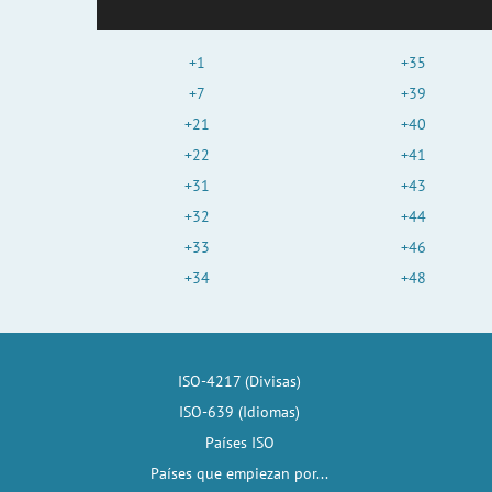
+1
+35
+7
+39
+21
+40
+22
+41
+31
+43
+32
+44
+33
+46
+34
+48
ISO-4217 (Divisas)
ISO-639 (Idiomas)
Países ISO
Países que empiezan por...