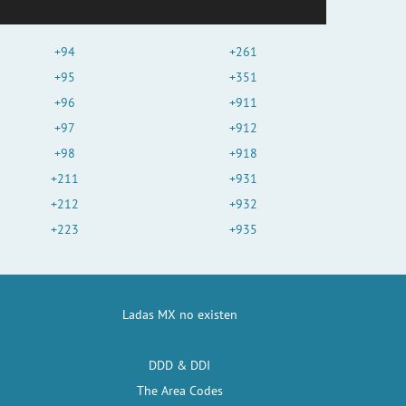
+94
+261
+95
+351
+96
+911
+97
+912
+98
+918
+211
+931
+212
+932
+223
+935
Ladas MX no existen
DDD & DDI
The Area Codes