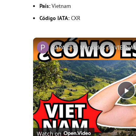
País:
Vietnam
Código IATA:
CXR
P
l
Watch on
a