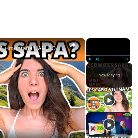
×
×
SAPA 😍😍 Mercados de VIETNAM + montaña HAM RONG | Vlog de viaje
Play
Unmute
Fullscreen
Now Playing