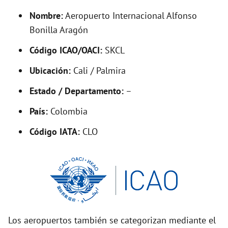
y
Nombre:
Aeropuerto Internacional Alfonso
V
Bonilla Aragón
Código ICAO/OACI:
SKCL
i
Ubicación:
Cali / Palmira
d
Estado / Departamento:
–
País:
Colombia
e
Código IATA:
CLO
o
Los aeropuertos también se categorizan mediante el