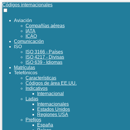
Códigos internacionales
Aviación
Compañías aéreas
IATA
ICAO
Comunicación
ISO
ISO 3166 - Países
ISO 4217 - Divisas
ISO 639 - Idiomas
Matrículas
Telefónicos
Características
Códigos de área EE.UU.
Indicativos
Internacional
Ladas
Internacionales
Estados Unidos
Regiones USA
Prefijos
España