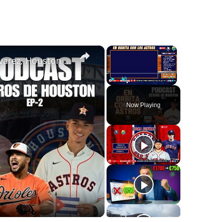
×
×
Ep 2: Bono millonario a cubano Kevin Álvarez, Houston Astros por jardinero, Spring Training, FanFest
Play
Unmute
Fullscreen
Now Playing