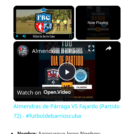
×
Now Playing
×
Play
Unmute
Fullscreen
Almendras de Párraga VS Fajardo (Partido 72) - #futboldebarrioscuba
P
Watch on
l
Almendras de Párraga VS Fajardo (Partido
a
72) - #futboldebarrioscuba
Nombre:
Aeroparque Jorge Newbery