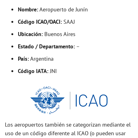
y
Nombre:
Aeropuerto de Junín
V
Código ICAO/OACI:
SAAJ
Ubicación:
Buenos Aires
i
Estado / Departamento:
–
d
País:
Argentina
Código IATA:
JNI
e
o
Los aeropuertos también se categorizan mediante el
uso de un código diferente al ICAO (o pueden usar