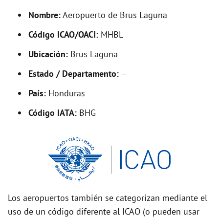
y
Nombre:
Aeropuerto de Brus Laguna
V
Código ICAO/OACI:
MHBL
Ubicación:
Brus Laguna
i
Estado / Departamento:
–
d
País:
Honduras
Código IATA:
BHG
e
o
Los aeropuertos también se categorizan mediante el
uso de un código diferente al ICAO (o pueden usar