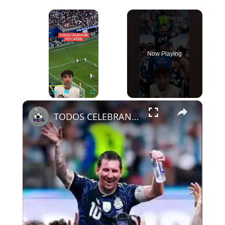
×
Now Playing
×
Play
Unmute
Fullscreen
TODOS CELEBRAN CON MESSI