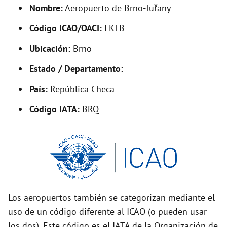
d
Nombre:
Aeropuerto de Brno-Tuřany
Código ICAO/OACI:
LKTB
e
Ubicación:
Brno
o
Estado / Departamento:
–
País:
República Checa
Código IATA:
BRQ
Los aeropuertos también se categorizan mediante el
uso de un código diferente al ICAO (o pueden usar
los dos). Este código es el IATA de la Organización de