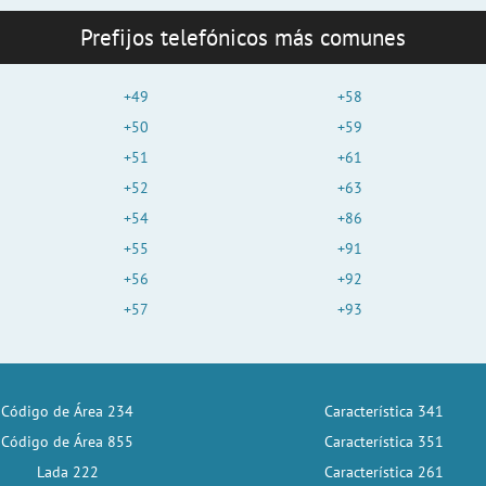
Prefijos telefónicos más comunes
+49
+58
+50
+59
+51
+61
+52
+63
+54
+86
+55
+91
+56
+92
+57
+93
Código de Área 234
Característica 341
Código de Área 855
Característica 351
Lada 222
Característica 261