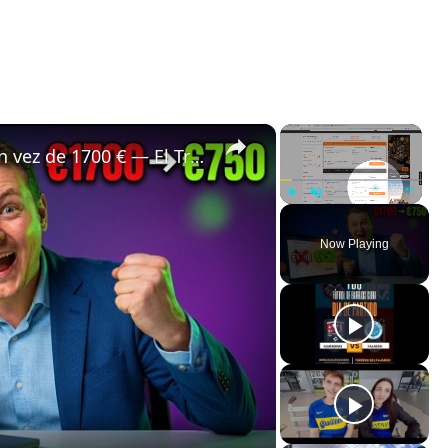
×
×
✈️ Bali a Estrasburgo por 750 € en vez de 1700 € — El Truco de Vuelos que Ocultan las Comparadoras 🤯
Play
Unmute
Fullscreen
Now Playing