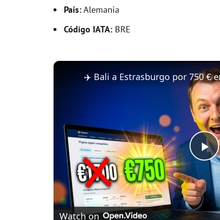
País:
Alemania
Código IATA:
BRE
P
l
Watch on
a