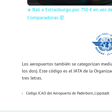
✈️ Bali a Estrasburgo por 750 € en vez 
y
Comparadoras 🤯
V
i
d
Los aeropuertos también se categorizan media
los dos). Este código es el IATA de la Organiza
e
tres letras.
o
Código ICAO del Aeropuerto de Paderborn, Lippstadt