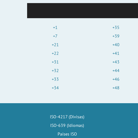
+1
+35
+7
+39
+21
+40
+22
+41
+31
+43
+32
+44
+33
+46
+34
+48
ISO-4217 (Divisas)
ISO-639 (Idiomas)
Países ISO