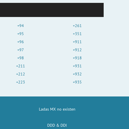
+94
+261
+95
+351
+96
+911
+97
+912
+98
+918
+211
+931
+212
+932
+223
+935
Ladas MX no existen
DDD & DDI