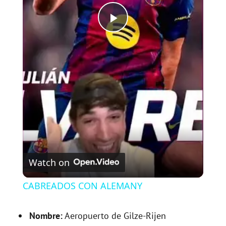
P
l
a
y
V
Watch on
i
CABREADOS CON ALEMANY
d
Nombre:
Aeropuerto de Gilze-Rijen