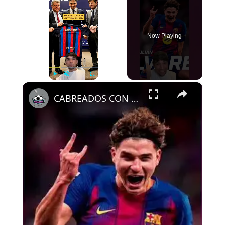
Now Playing
×
Play
Unmute
Fullscreen
CABREADOS CON ALEMANY