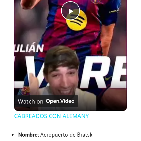
P
l
a
y
V
Watch on
i
CABREADOS CON ALEMANY
d
Nombre:
Aeropuerto de Bratsk