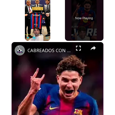
Now Playing
×
Play
Unmute
Fullscreen
CABREADOS CON ALEMANY