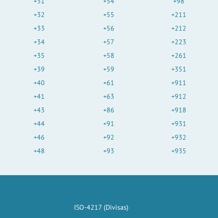
+31
+54
+98
+32
+55
+211
+33
+56
+212
+34
+57
+223
+35
+58
+261
+39
+59
+351
+40
+61
+911
+41
+63
+912
+43
+86
+918
+44
+91
+931
+46
+92
+932
+48
+93
+935
ISO-4217 (Divisas)