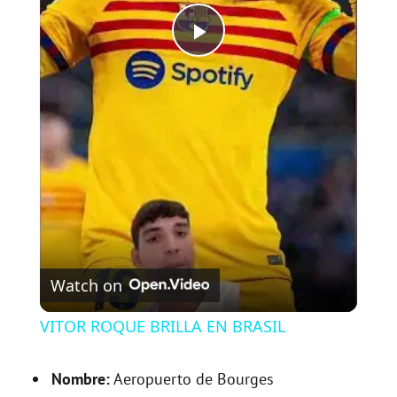
P
l
a
y
V
Watch on
i
VITOR ROQUE BRILLA EN BRASIL
d
Nombre:
Aeropuerto de Bourges