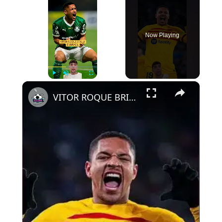
Now Playing
×
Play
Unmute
Fullscreen
VITOR ROQUE BRILLA EN BRASIL