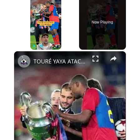
Now Playing
×
Play
Unmute
Fullscreen
TOURÉ YAYA ATACA A GUARDIOLA