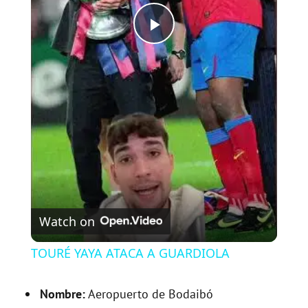
P
l
a
y
V
Watch on
i
TOURÉ YAYA ATACA A GUARDIOLA
d
Nombre:
Aeropuerto de Bodaibó