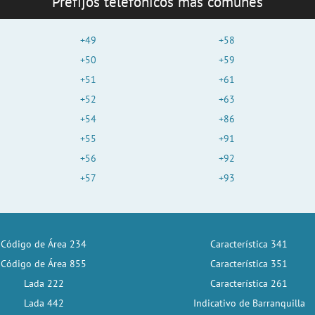
Prefijos telefónicos más comunes
+49
+58
+50
+59
+51
+61
+52
+63
+54
+86
+55
+91
+56
+92
+57
+93
Código de Área 234
Característica 341
Código de Área 855
Característica 351
Lada 222
Característica 261
Lada 442
Indicativo de Barranquilla