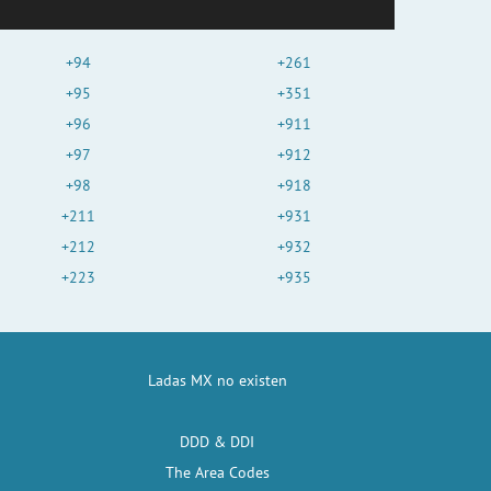
+94
+261
+95
+351
+96
+911
+97
+912
+98
+918
+211
+931
+212
+932
+223
+935
Ladas MX no existen
DDD & DDI
The Area Codes