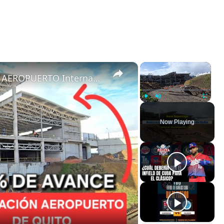
×
×
ASÍ AVANZA la AMPLIACIÓN DEL AEROPUERTO Internacional DE QUITO ?? | 35+% LISTO ✅
Play
Unmute
Fullscreen
Now Playing