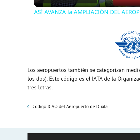
ASÍ AVANZA la AMPLIACIÓN DEL AEROPU
y
V
i
Los aeropuertos también se categorizan media
d
los dos). Este código es el IATA de la Organiza
tres letras.
e
Código ICAO del Aeropuerto de Duala
o