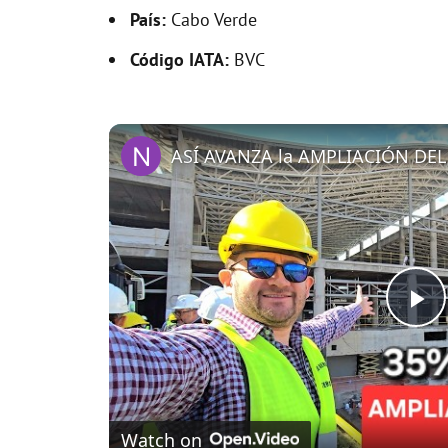
País:
Cabo Verde
Código IATA:
BVC
P
l
Watch on
a