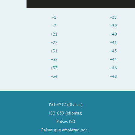
+1
+35
+7
+39
+21
+40
+22
+41
+31
+43
+32
+44
+33
+46
+34
+48
ISO-4217 (Divisas)
ISO-639 (Idiomas)
Países ISO
Países que empiezan por...