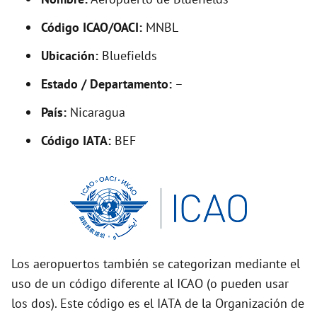
y
Código ICAO/OACI:
MNBL
V
Ubicación:
Bluefields
i
Estado / Departamento:
–
País:
Nicaragua
d
Código IATA:
BEF
e
o
Los aeropuertos también se categorizan mediante el
uso de un código diferente al ICAO (o pueden usar
los dos). Este código es el IATA de la Organización de