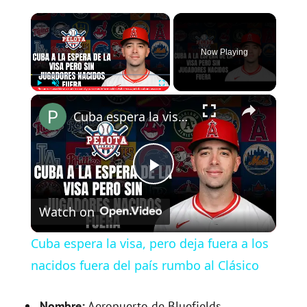
×
Now Playing
×
Play
Unmute
Fullscreen
Cuba espera la visa, pero deja fuera a los nacidos fuera del país rumbo al Clásico
P
Watch on
l
Cuba espera la visa, pero deja fuera a los
a
nacidos fuera del país rumbo al Clásico
Nombre:
Aeropuerto de Bluefields