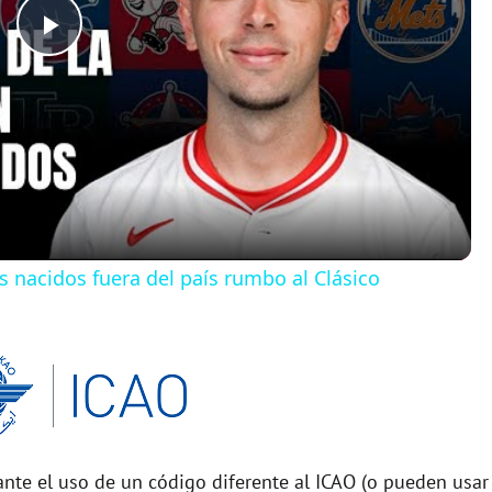
P
l
a
y
os nacidos fuera del país rumbo al Clásico
V
i
d
nte el uso de un código diferente al ICAO (o pueden usar