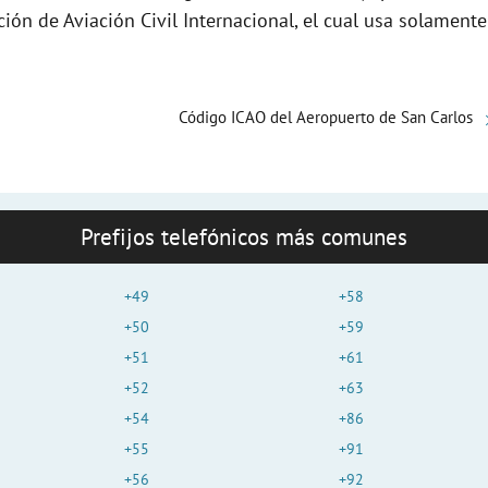
e
ción de Aviación Civil Internacional, el cual usa solamente
o
Código ICAO del Aeropuerto de San Carlos
Prefijos telefónicos más comunes
+49
+58
+50
+59
+51
+61
+52
+63
+54
+86
+55
+91
+56
+92