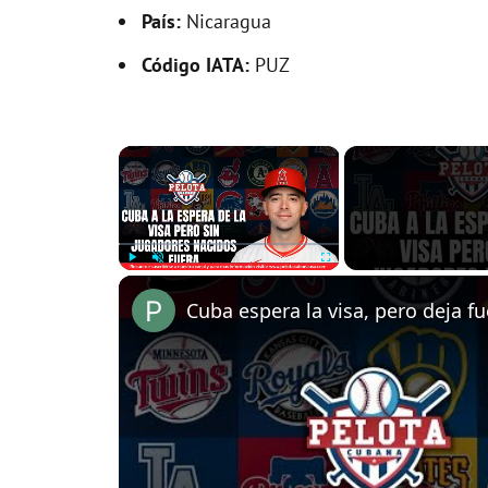
País:
Nicaragua
Código IATA:
PUZ
×
Play
Unmute
Fullscreen