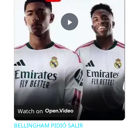
P
l
a
y
V
Watch on
i
BELLINGHAM PIDIÓ SALIR