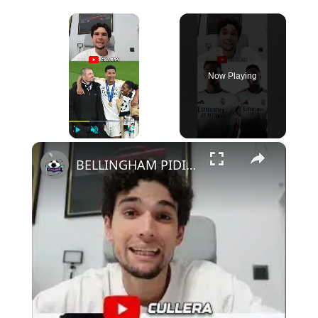
×
Now Playing
×
Play
Unmute
Fullscreen
BELLINGHAM PIDIÓ SALIR