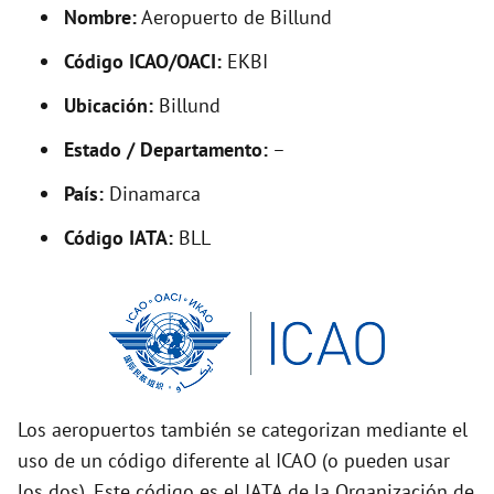
d
Nombre:
Aeropuerto de Billund
Código ICAO/OACI:
EKBI
e
Ubicación:
Billund
o
Estado / Departamento:
–
País:
Dinamarca
Código IATA:
BLL
Los aeropuertos también se categorizan mediante el
uso de un código diferente al ICAO (o pueden usar
los dos). Este código es el IATA de la Organización de