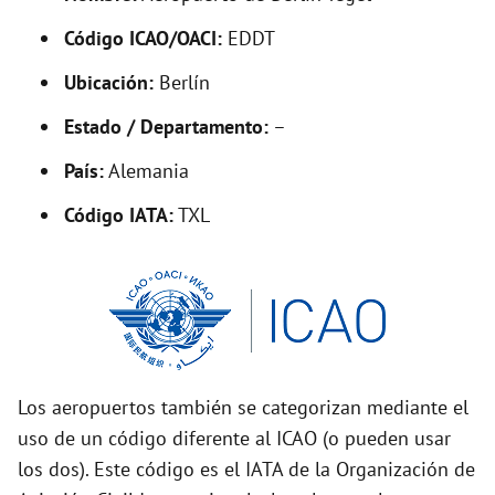
V
Código ICAO/OACI:
EDDT
Ubicación:
Berlín
i
Estado / Departamento:
–
d
País:
Alemania
Código IATA:
TXL
e
o
Los aeropuertos también se categorizan mediante el
uso de un código diferente al ICAO (o pueden usar
los dos). Este código es el IATA de la Organización de