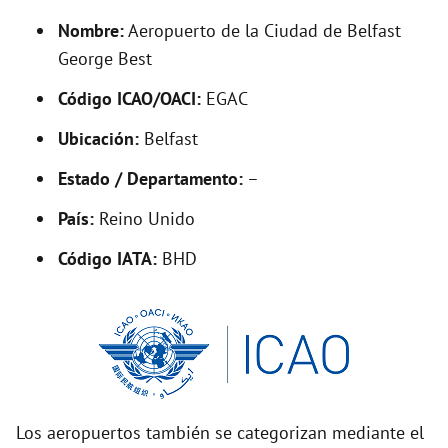
y
Nombre:
Aeropuerto de la Ciudad de Belfast
V
George Best
Código ICAO/OACI:
EGAC
i
Ubicación:
Belfast
d
Estado / Departamento:
–
País:
Reino Unido
e
Código IATA:
BHD
o
Los aeropuertos también se categorizan mediante el