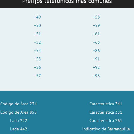
Prefijos telefónicos más comunes
+49
+58
+50
+59
+51
+61
+52
+63
+54
+86
+55
+91
+56
+92
+57
+93
Código de Área 234
Característica 341
Código de Área 855
Característica 351
Lada 222
Característica 261
Lada 442
Indicativo de Barranquilla