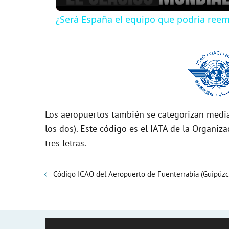
¿Será España el equipo que podría reem
y
V
i
Los aeropuertos también se categorizan media
d
los dos). Este código es el IATA de la Organiza
tres letras.
e
Código ICAO del Aeropuerto de Fuenterrabía (Guipúzc
o