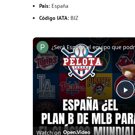
País:
España
Código IATA:
BJZ
P
l
Watch on
a