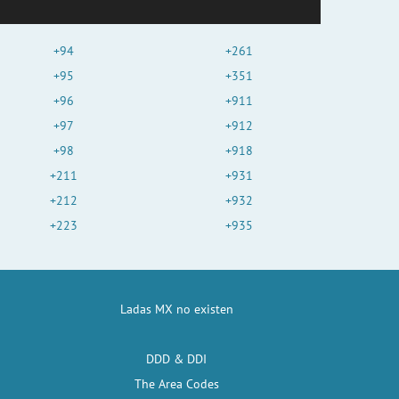
+94
+261
+95
+351
+96
+911
+97
+912
+98
+918
+211
+931
+212
+932
+223
+935
Ladas MX no existen
DDD & DDI
The Area Codes