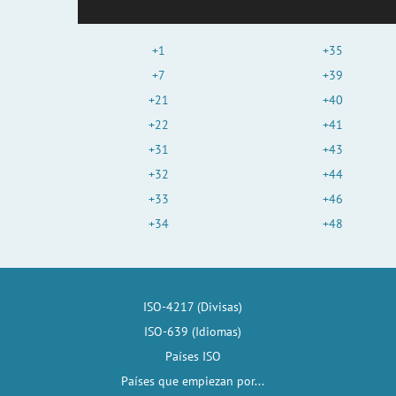
+1
+35
+7
+39
+21
+40
+22
+41
+31
+43
+32
+44
+33
+46
+34
+48
ISO-4217 (Divisas)
ISO-639 (Idiomas)
Países ISO
Países que empiezan por...