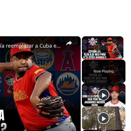
×
×
¿Será España el equipo que podría reemplazar a Cuba en el Clásico Mundial de Béisbol?
Play
Unmute
Fullscreen
Now Playing