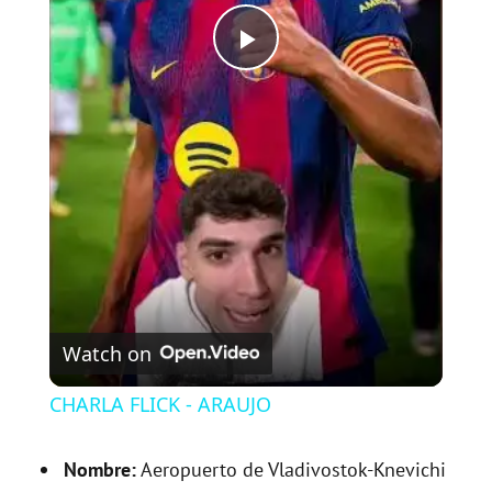
P
l
a
y
V
Watch on
i
CHARLA FLICK - ARAUJO
d
Nombre:
Aeropuerto de Vladivostok-Knevichi