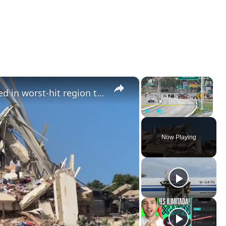
×
×
Venezuela: Traffic control enforced in worst-hit region to speed rescue access after earthquakes.
Play
Unmute
Fullscreen
Now Playing