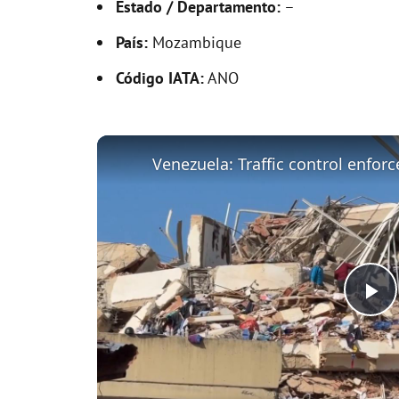
Estado / Departamento:
–
País:
Mozambique
Código IATA:
ANO
P
l