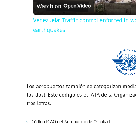
Watch on
a
Venezuela: Traffic control enforced in w
y
earthquakes.
V
i
d
Los aeropuertos también se categorizan media
los dos). Este código es el IATA de la Organiza
e
tres letras.
o
Código ICAO del Aeropuerto de Oshakati