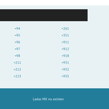
+94
+261
+95
+351
+96
+911
+97
+912
+98
+918
+211
+931
+212
+932
+223
+935
Ladas MX no existen