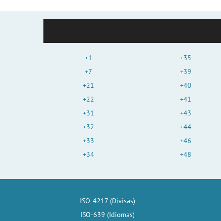
+1
+35
+7
+39
+21
+40
+22
+41
+31
+43
+32
+44
+33
+46
+34
+48
ISO-4217 (Divisas)
ISO-639 (Idiomas)