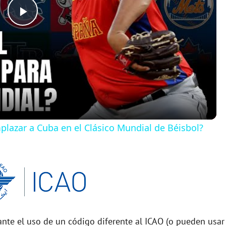
P
l
a
y
plazar a Cuba en el Clásico Mundial de Béisbol?
V
i
d
nte el uso de un código diferente al ICAO (o pueden usar