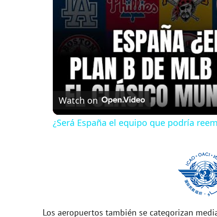
Watch on
¿Será España el equipo que podría reem
Los aeropuertos también se categorizan media