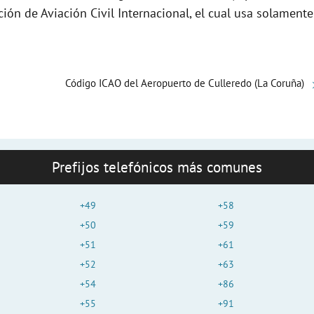
e
ción de Aviación Civil Internacional, el cual usa solamente
o
Código ICAO del Aeropuerto de Culleredo (La Coruña)
Prefijos telefónicos más comunes
+49
+58
+50
+59
+51
+61
+52
+63
+54
+86
+55
+91