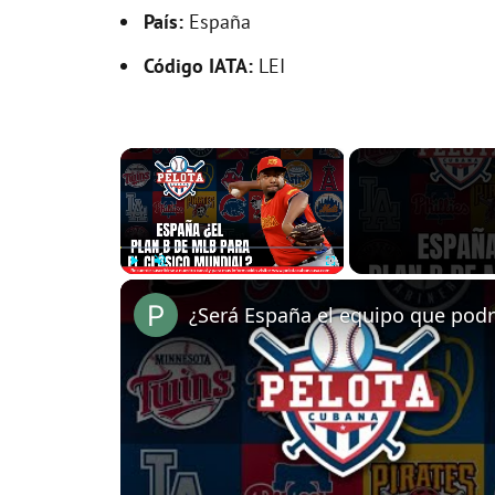
País:
España
Código IATA:
LEI
×
Play
Unmute
Fullscreen