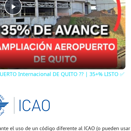
P
l
a
y
ERTO Internacional DE QUITO ?? | 35+% LISTO ✅
V
i
d
nte el uso de un código diferente al ICAO (o pueden usar