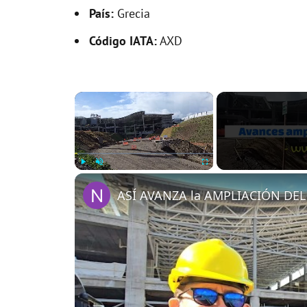
País:
Grecia
Código IATA:
AXD
×
Play
Unmute
Fullscreen