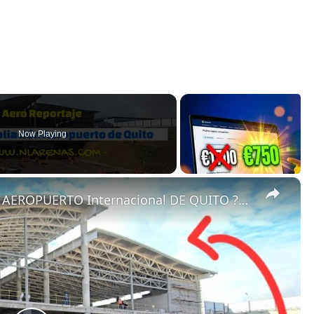
Now Playing
×
ASÍ AVANZA la AMPLIACIÓN DEL AEROPUERTO Internacional DE QUITO ?? | 35+% LISTO ✅