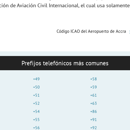
e
ción de Aviación Civil Internacional, el cual usa solamente
o
Código ICAO del Aeropuerto de Accra
Prefijos telefónicos más comunes
+49
+58
+50
+59
+51
+61
+52
+63
+54
+86
+55
+91
+56
+92