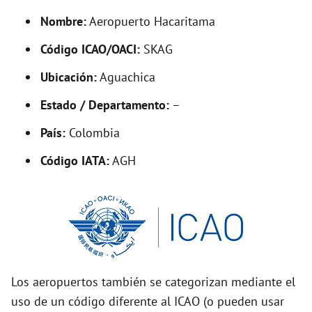
y
Nombre:
Aeropuerto Hacaritama
V
Código ICAO/OACI:
SKAG
Ubicación:
Aguachica
i
Estado / Departamento:
–
d
País:
Colombia
Código IATA:
AGH
e
o
Los aeropuertos también se categorizan mediante el
uso de un código diferente al ICAO (o pueden usar