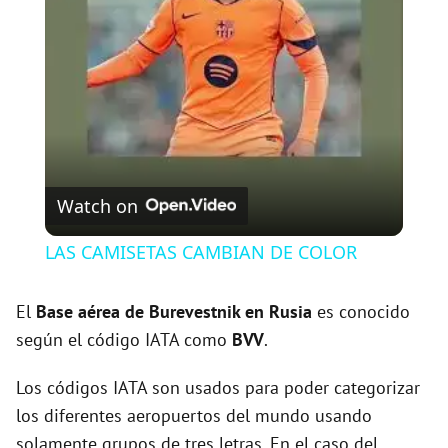
l
a
y
V
Watch on
i
LAS CAMISETAS CAMBIAN DE COLOR
d
El
Base aérea de Burevestnik en Rusia
es conocido
según el código IATA como
BVV
.
e
Los códigos IATA son usados para poder categorizar
los diferentes aeropuertos del mundo usando
o
solamente grupos de tres letras. En el caso del