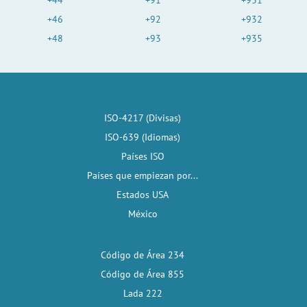
+44
+91
+931
+46
+92
+932
+48
+93
+935
ISO-4217 (Divisas)
ISO-639 (Idiomas)
Países ISO
Países que empiezan por...
Estados USA
México
Código de Área 234
Código de Área 855
Lada 222