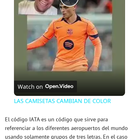
P
l
a
y
V
Watch on
i
LAS CAMISETAS CAMBIAN DE COLOR
d
El código IATA es un código que sirve para
referenciar a los diferentes aeropuertos del mundo
e
usando solamente grupos de tres letras. En el caso