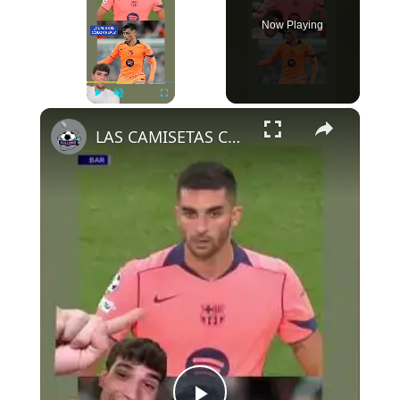
Now Playing
×
Play
Unmute
Fullscreen
LAS CAMISETAS CAMBIAN DE COLOR