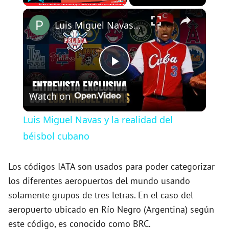
×
Play
Unmute
Fullscreen
Luis Miguel Navas y la realidad del béisbol cubano
P
Watch on
l
Luis Miguel Navas y la realidad del
a
béisbol cubano
y
Los códigos IATA son usados para poder categorizar
los diferentes aeropuertos del mundo usando
solamente grupos de tres letras. En el caso del
V
aeropuerto ubicado en Río Negro (Argentina) según
este código, es conocido como BRC.
i