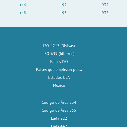
+46
+92
+932
+48
+93
+935
ISO-4217 (Divisas)
ISO-639 (Idiomas)
Países ISO
Países que empiezan por...
Estados USA
México
Código de Área 234
Código de Área 855
Lada 222
Lada 442