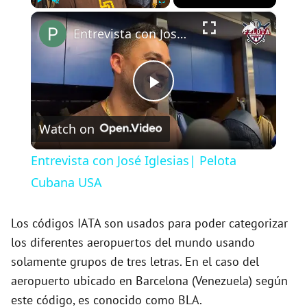
×
Play
Unmute
Fullscreen
Entrevista con José Iglesias| Pelota Cubana USA
P
Watch on
l
Entrevista con José Iglesias| Pelota
a
Cubana USA
y
Los códigos IATA son usados para poder categorizar
los diferentes aeropuertos del mundo usando
solamente grupos de tres letras. En el caso del
V
aeropuerto ubicado en Barcelona (Venezuela) según
este código, es conocido como BLA.
i