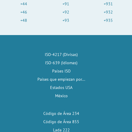
+44
+91
+931
+46
+92
+932
+48
+93
+935
ISO-4217 (Divisas)
ISO-639 (Idiomas)
Países ISO
Países que empiezan por...
Estados USA
México
Código de Área 234
Código de Área 855
Lada 222