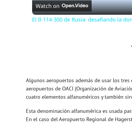
Watch on
a
El Il-114-300 de Rusia: desafiando la do
y
V
i
d
Algunos aeropuertos además de usar los tres 
aeropuertos de OACI (Organización de Aviación
e
cuatro elementos alfanuméricos y también sirv
Esta denominación alfanumérica es usada para 
o
En el caso del Aeropuerto Regional de Hagers