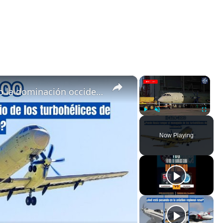
×
×
El Il-114-300 de Rusia: desafiando la dominación occidental en la aviación regional
Play
Unmute
Fullscreen
Now Playing