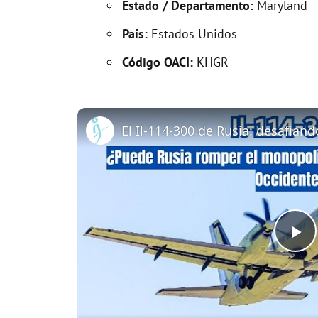
Estado / Departamento:
Maryland
País:
Estados Unidos
Código OACI:
KHGR
P
l