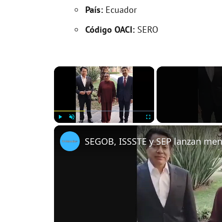
País:
Ecuador
Código OACI:
SERO
×
Play
Unmute
Fullscreen
SEGOB, ISSSTE y SEP lanzan mensa