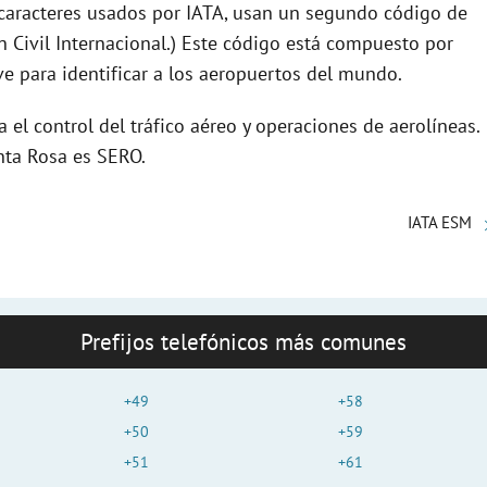
caracteres usados por IATA, usan un segundo código de
e
 Civil Internacional.) Este código está compuesto por
e para identificar a los aeropuertos del mundo.
o
el control del tráfico aéreo y operaciones de aerolíneas.
nta Rosa es SERO.
IATA ESM
Prefijos telefónicos más comunes
+49
+58
+50
+59
+51
+61