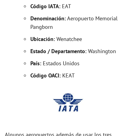
e
Código IATA:
EAT
o
Denominación:
Aeropuerto Memorial
Pangborn
Ubicación:
Wenatchee
Estado / Departamento:
Washington
País:
Estados Unidos
Código OACI:
KEAT
Algunos aeropuertos además de usar los tres