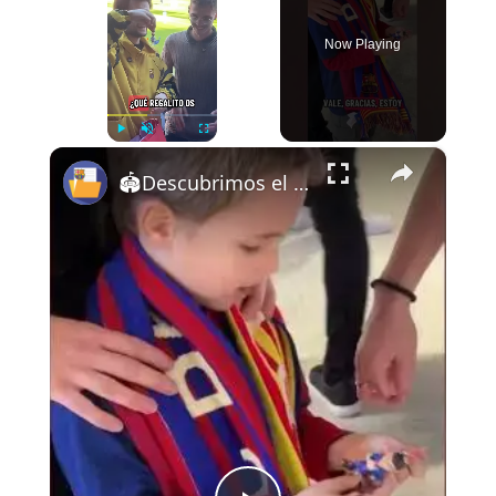
Now Playing
×
Play
Unmute
Fullscreen
🏟️Descubrimos el nuevo Camp Nou y los aficionados se llevan regalos de @banbotoys ‼️