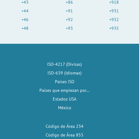
+43
+86
+918
+44
+91
+931
+46
+92
+932
+48
+93
+935
ISO-4217 (Divisas)
ISO-639 (Idiomas)
Países ISO
Países que empiezan por...
Estados USA
México
Código de Área 234
Código de Área 855