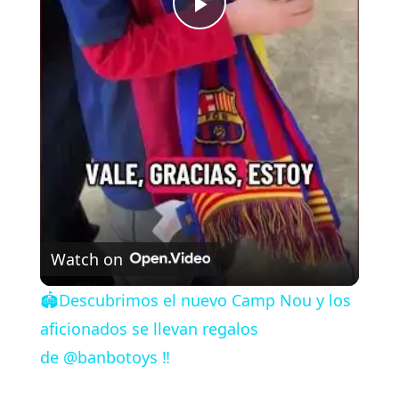
P
l
a
y
V
Watch on
i
🏟️Descubrimos el nuevo Camp Nou y los
aficionados se llevan regalos
d
de @banbotoys ‼️