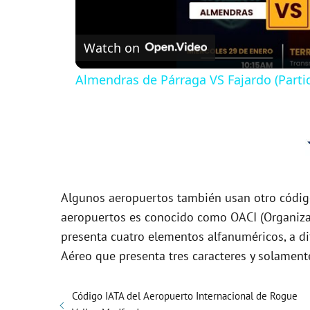
l
Watch on
a
Almendras de Párraga VS Fajardo (Parti
y
V
i
Algunos aeropuertos también usan otro código 
d
aeropuertos es conocido como OACI (Organizaci
presenta cuatro elementos alfanuméricos, a di
Aéreo que presenta tres caracteres y solament
e
Código IATA del Aeropuerto Internacional de Rogue
o