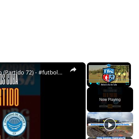
×
×
Almendras de Párraga VS Fajardo (Partido 72) - #futboldebarrioscuba
Play
Unmute
Fullscreen
Now Playing