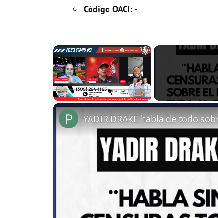
Código OACI:
-
×
Play
Unmute
Fullscreen
YADIR DRAKE habla de todo sob