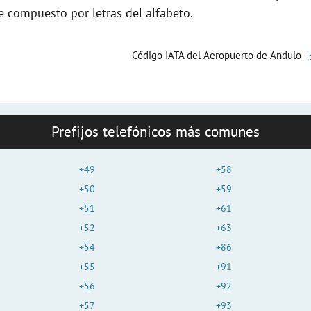
e compuesto por letras del alfabeto.
o
Código IATA del Aeropuerto de Andulo
Prefijos telefónicos más comunes
+49
+58
+50
+59
+51
+61
+52
+63
+54
+86
+55
+91
+56
+92
+57
+93