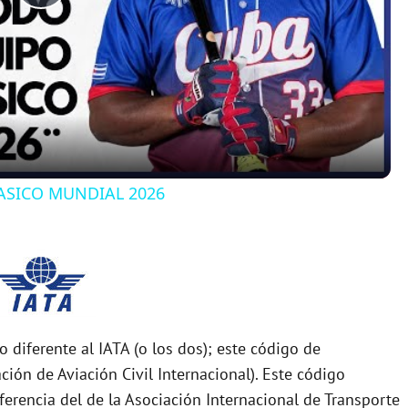
P
l
a
y
CLASICO MUNDIAL 2026
V
i
d
diferente al IATA (o los dos); este código de
ón de Aviación Civil Internacional). Este código
e
ferencia del de la Asociación Internacional de Transporte