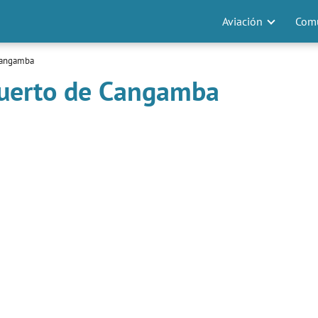
Aviación
Comu
Cangamba
puerto de Cangamba