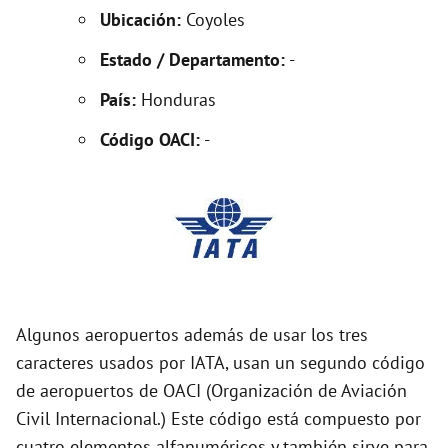
Ubicación:
Coyoles
i
Estado / Departamento:
-
País:
Honduras
d
Código OACI:
-
e
o
Algunos aeropuertos además de usar los tres
caracteres usados por IATA, usan un segundo código
de aeropuertos de OACI (Organización de Aviación
Civil Internacional.) Este código está compuesto por
cuatro elementos alfanuméricos y también sirve para