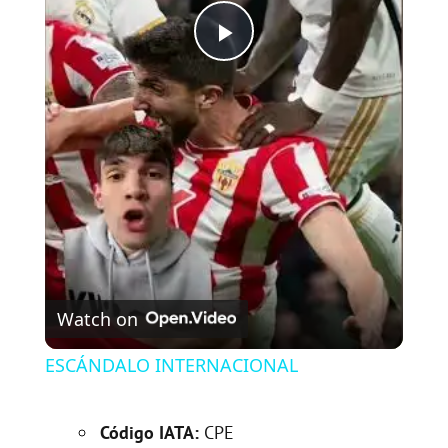
P
l
a
y
V
Watch on
i
ESCÁNDALO INTERNACIONAL
d
Código IATA:
CPE