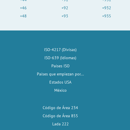
+46
+92
+932
+48
+93
+935
ISO-4217 (Divisas)
ISO-639 (Idiomas)
Países ISO
Países que empiezan por...
Estados USA
México
Código de Área 234
Código de Área 855
Lada 222