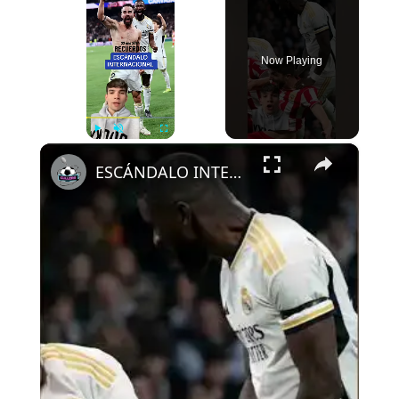
Now Playing
×
Play
Unmute
Fullscreen
ESCÁNDALO INTERNACIONAL