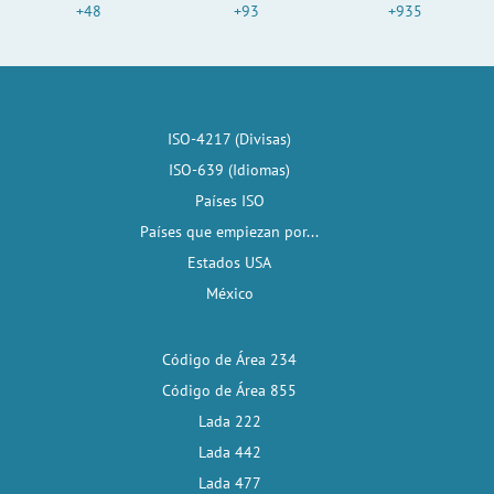
+48
+93
+935
ISO-4217 (Divisas)
ISO-639 (Idiomas)
Países ISO
Países que empiezan por...
Estados USA
México
Código de Área 234
Código de Área 855
Lada 222
Lada 442
Lada 477