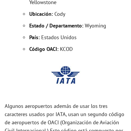
Yellowstone
Ubicación:
Cody
i
Estado / Departamento:
Wyoming
d
País:
Estados Unidos
Código OACI:
KCOD
e
o
Algunos aeropuertos además de usar los tres
caracteres usados por IATA, usan un segundo código
de aeropuertos de OACI (Organización de Aviación
Civil Internacional.) Este código está compuesto por