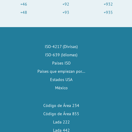
+46
+92
+932
+48
+93
+935
ISO-4217 (Divisas)
ISO-639 (Idiomas)
Países ISO
Países que empiezan por...
Estados USA
México
Código de Área 234
Código de Área 855
Lada 222
Lada 442