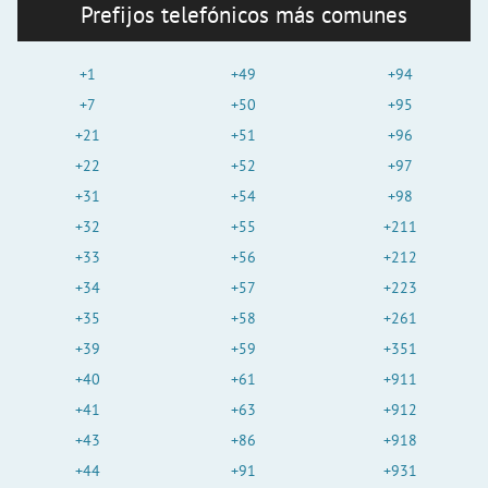
Prefijos telefónicos más comunes
+1
+49
+94
+7
+50
+95
+21
+51
+96
+22
+52
+97
+31
+54
+98
+32
+55
+211
+33
+56
+212
+34
+57
+223
+35
+58
+261
+39
+59
+351
+40
+61
+911
+41
+63
+912
+43
+86
+918
+44
+91
+931