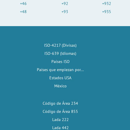
+46
+92
+932
+48
+93
+935
ISO-4217 (Divisas)
ISO-639 (Idiomas)
Países ISO
Países que empiezan por...
Estados USA
México
Código de Área 234
Código de Área 855
Lada 222
Lada 442