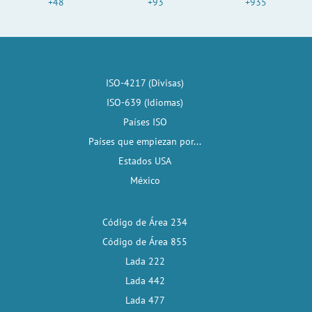
+48
+93
+935
ISO-4217 (Divisas)
ISO-639 (Idiomas)
Países ISO
Países que empiezan por...
Estados USA
México
Código de Área 234
Código de Área 855
Lada 222
Lada 442
Lada 477