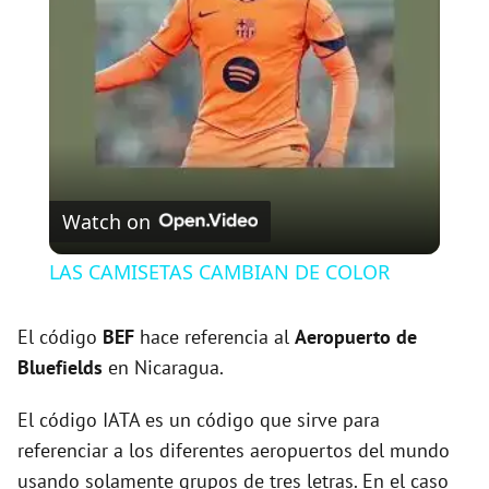
l
a
y
V
Watch on
i
LAS CAMISETAS CAMBIAN DE COLOR
d
El código
BEF
hace referencia al
Aeropuerto de
Bluefields
en Nicaragua.
e
El código IATA es un código que sirve para
referenciar a los diferentes aeropuertos del mundo
o
usando solamente grupos de tres letras. En el caso