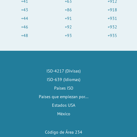
+41
+63
+912
+43
+86
+918
+44
+91
+931
+46
+92
+932
+48
+93
+935
ISO-4217 (Divisas)
ISO-639 (Idiomas)
Países ISO
Países que empiezan por...
Estados USA
México
Código de Área 234