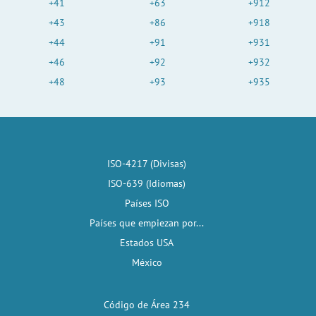
+41
+63
+912
+43
+86
+918
+44
+91
+931
+46
+92
+932
+48
+93
+935
ISO-4217 (Divisas)
ISO-639 (Idiomas)
Países ISO
Países que empiezan por...
Estados USA
México
Código de Área 234