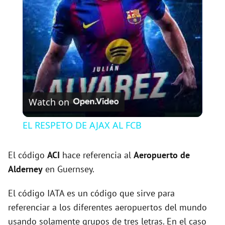
l
a
y
V
Watch on
i
EL RESPETO DE AJAX AL FCB
d
El código
ACI
hace referencia al
Aeropuerto de
Alderney
en Guernsey.
e
El código IATA es un código que sirve para
referenciar a los diferentes aeropuertos del mundo
o
usando solamente grupos de tres letras. En el caso