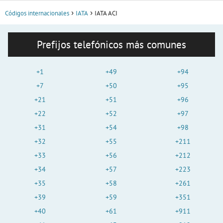
Códigos internacionales
IATA
IATA ACI
Prefijos telefónicos más comunes
+1
+49
+94
+7
+50
+95
+21
+51
+96
+22
+52
+97
+31
+54
+98
+32
+55
+211
+33
+56
+212
+34
+57
+223
+35
+58
+261
+39
+59
+351
+40
+61
+911